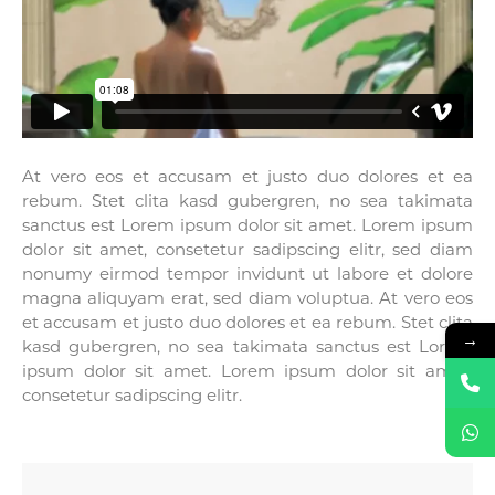
At vero eos et accusam et justo duo dolores et ea
rebum. Stet clita kasd gubergren, no sea takimata
sanctus est Lorem ipsum dolor sit amet. Lorem ipsum
dolor sit amet, consetetur sadipscing elitr, sed diam
nonumy eirmod tempor invidunt ut labore et dolore
magna aliquyam erat, sed diam voluptua. At vero eos
et accusam et justo duo dolores et ea rebum. Stet clita
→
kasd gubergren, no sea takimata sanctus est Lorem
ipsum dolor sit amet. Lorem ipsum dolor sit amet,
consetetur sadipscing elitr.