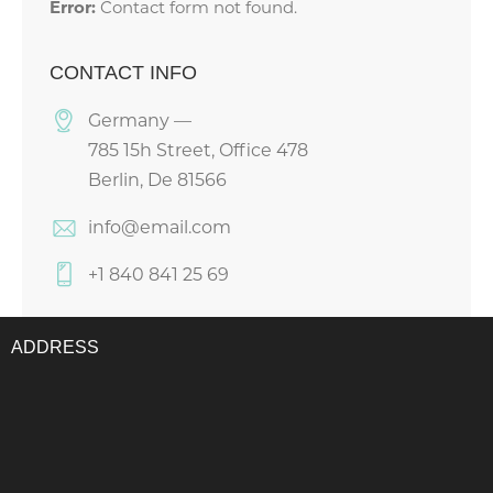
Error:
Contact form not found.
CONTACT INFO
Germany —
785 15h Street, Office 478
Berlin, De 81566
info@email.com
+1 840 841 25 69
ADDRESS