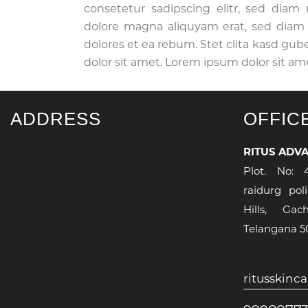
consetetur sadipscing elitr, sed dia
dolore magna aliquyam erat, sed diam 
dolores et ea rebum. Stet clita kasd gu
dolor sit amet. Lorem ipsum dolor sit ame
ADDRESS
OFFIC
RITUS ADV
Plot. No: 
raidurg pol
Hills, Gac
Telangana 
ritusskin