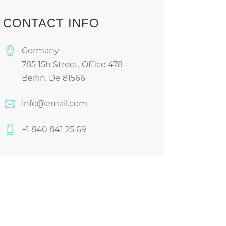
CONTACT INFO
Germany —
785 15h Street, Office 478
Berlin, De 81566
info@email.com
+1 840 841 25 69