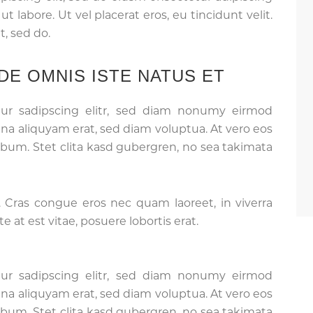
t labore. Ut vel placerat eros, eu tincidunt velit.
t, sed do.
DE OMNIS ISTE NATUS ET
tur sadipscing elitr, sed diam nonumy eirmod
na aliquyam erat, sed diam voluptua. At vero eos
ebum. Stet clita kasd gubergren, no sea takimata
 Cras congue eros nec quam laoreet, in viverra
 at est vitae, posuere lobortis erat.
tur sadipscing elitr, sed diam nonumy eirmod
na aliquyam erat, sed diam voluptua. At vero eos
ebum. Stet clita kasd gubergren, no sea takimata