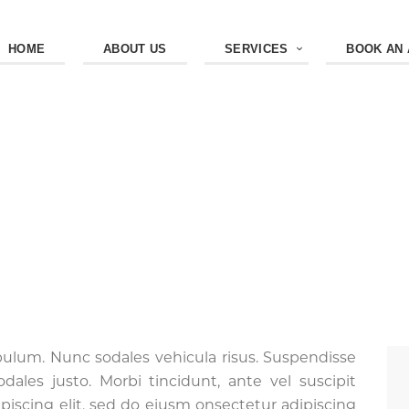
HOME
ABOUT US
SERVICES
BOOK AN
TAL MASSAGE
ALL SERVICES
...
PRENATAL MASSAGE
ibulum. Nunc sodales vehicula risus. Suspendisse
odales justo. Morbi tincidunt, ante vel suscipit
piscing elit, sed do eiusm onsectetur adipiscing